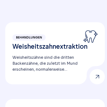
BEHANDLUNGEN
Weisheitszahnextraktion
Weisheitszähne sind die dritten
Backenzähne, die zuletzt im Mund
erscheinen, normalerweise
zwischen dem 17. und 25.
Lebensjahr. Während diese Zähne
bei manchen Menschen aufgrund
genetischer Faktoren,
Kieferstruktur und
Mundgesundheit problemlos