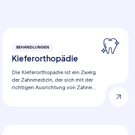
BEHANDLUNGEN
Kieferorthopädie
Die Kieferorthopädie ist ein Zweig
der Zahnmedizin, der sich mit der
richtigen Ausrichtung von Zähnen
und Kiefern befasst.
Kieferorthopädische
Behandlungen lösen ästhetische
und funktionale Probleme wie
Zahnfehlstellungen,
Kieferfehlbildungen und Fehlbisse