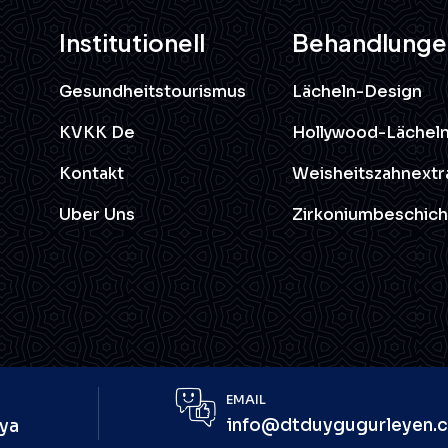
Institutionell
Behandlunge
Gesundheitstourismus
Lächeln-Design
KVKK De
Hollywood-Lächel
Kontakt
Weisheitszahnextr
Uber Uns
Zirkoniumbeschic
EMAIL
info@dtduygugurleyen.
nya