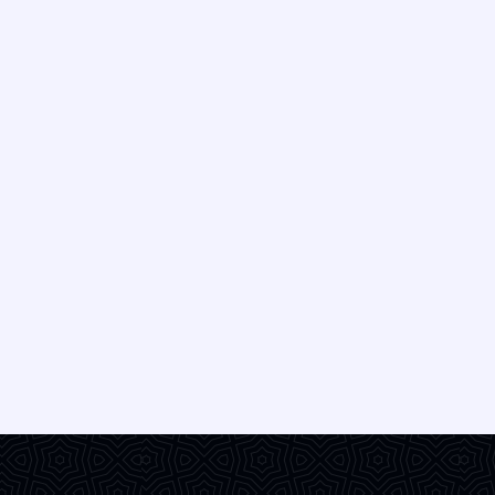
Besonders bei Frontzähnen, bei
denen das Aussehen wichtig ist,
werden diese Füllungen bevorzugt,
da sie sowohl in ästhetischer als
auch in funktionaler Hinsicht
erfolgreiche Ergebnisse bieten. Die
Alanya Zahnklinik bietet unter der
Expertise […]