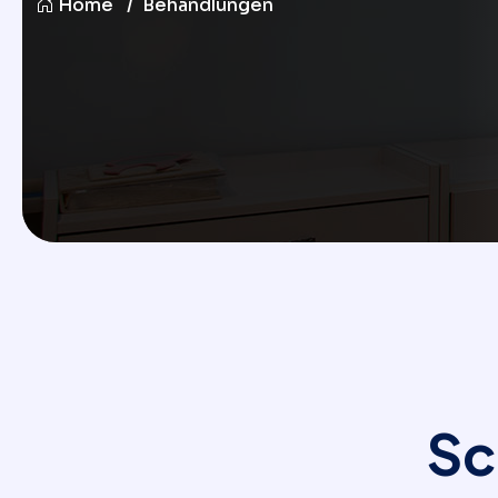
Home
Behandlungen
S
c