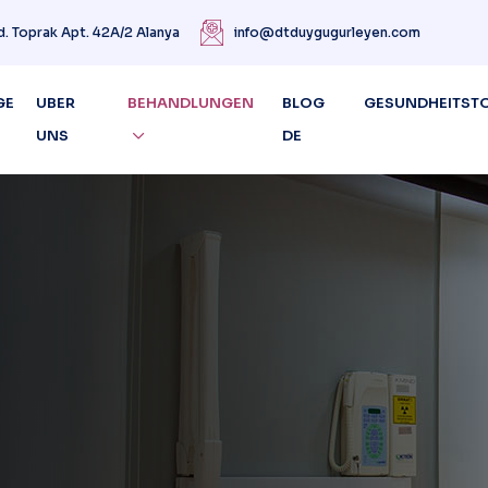
d. Toprak Apt. 42A/2 Alanya
info@dtduygugurleyen.com
GE
UBER
BEHANDLUNGEN
BLOG
GESUNDHEITST
UNS
DE