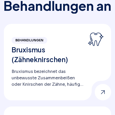
B
e
h
a
n
d
l
u
n
g
e
n
a
n
BEHANDLUNGEN
Bruxismus
(Zähneknirschen)
Bruxismus bezeichnet das
unbewusste Zusammenbeißen
oder Knirschen der Zähne, häufig
während des Schlafs oder auch
tagsüber. Diese Erkrankung kann
erhebliche Probleme an den
Zähnen und Kiefermuskeln