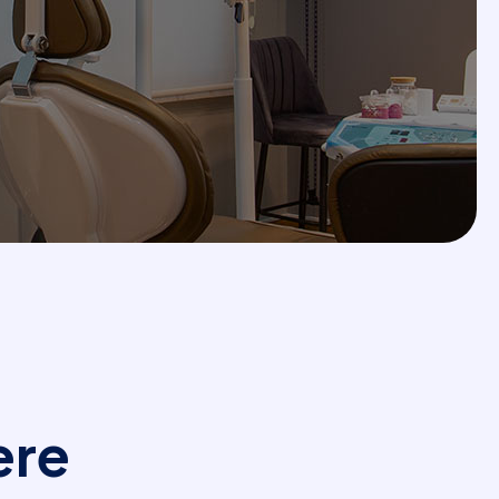
e
r
e