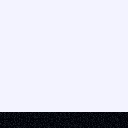
Faktoren wie Kaffee, Tee und
Rauchen sowie durch Alterung und
genetische Faktoren verursacht
werden. Die Alanya Zahnklinik
bietet unter der Expertise von
Zahnärztin Duygu Gürleyen
effektive und sichere Lösungen zur
[…]