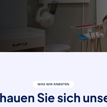
WAS WIR ANBIETEN
h
a
u
e
n
S
i
e
s
i
c
h
u
n
s