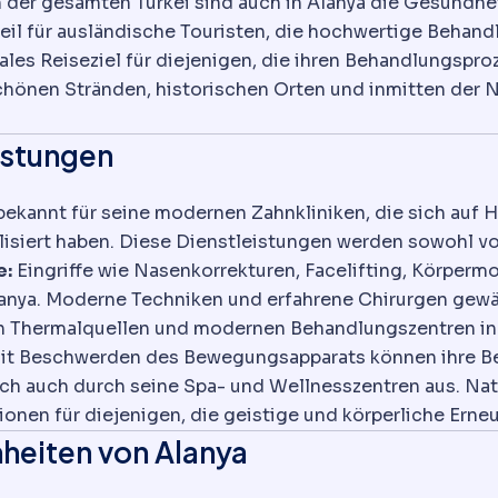
 der gesamten Türkei sind auch in Alanya die Gesundhe
rteil für ausländische Touristen, die hochwertige Behan
eales Reiseziel für diejenigen, die ihren Behandlungsp
hönen Stränden, historischen Orten und inmitten der N
istungen
 bekannt für seine modernen Zahnkliniken, die sich auf
siert haben. Diese Dienstleistungen werden sowohl von
e:
Eingriffe wie Nasenkorrekturen, Facelifting, Körperm
nya. Moderne Techniken und erfahrene Chirurgen gewähr
n Thermalquellen und modernen Behandlungszentren in A
 mit Beschwerden des Bewegungsapparats können ihre B
ich auch durch seine Spa- und Wellnesszentren aus. Na
onen für diejenigen, die geistige und körperliche Erne
nheiten von Alanya