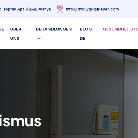
d. Toprak Apt. 42A/2 Alanya
info@dtduygugurleyen.com
GE
UBER
BEHANDLUNGEN
BLOG
GESUNDHEITST
UNS
DE
ismus