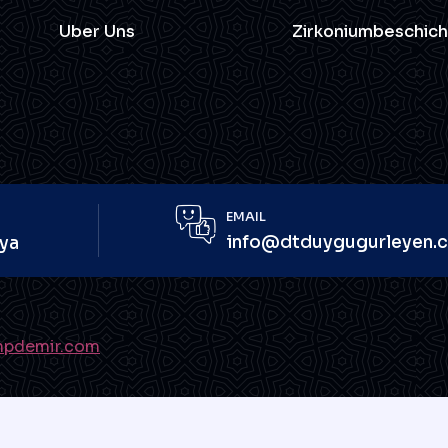
Uber Uns
Zirkoniumbeschic
EMAIL
info@dtduygugurleyen.
nya
pdemir.com