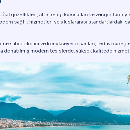
al güzellikleri, altın rengi kumsalları ve zengin tarihiyl
dern sağlık hizmetleri ve uluslararası standartlardaki sağ
klime sahip olması ve konuksever insanları, tedavi süreçle
larla donatılmış modern tesislerde, yüksek kalitede hizme