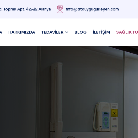
d. Toprak Apt. 42A/2 Alanya
info@dtduygugurleyen.com
A
HAKKIMIZDA
TEDAVILER
BLOG
İLETIŞIM
SAĞLIK TU