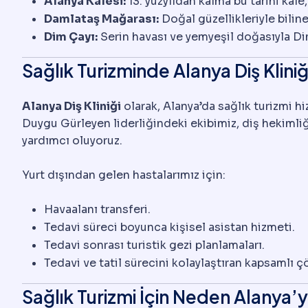
Alanya Kalesi:
13. yüzyıldan kalma bu tarihi kal
Damlataş Mağarası:
Doğal güzellikleriyle biline
Dim Çayı:
Serin havası ve yemyeşil doğasıyla Di
Sağlık Turizminde Alanya Diş Kliniğ
Alanya Diş Kliniği
olarak, Alanya’da sağlık turizmi h
Duygu Gürleyen liderliğindeki ekibimiz, diş hekimliğ
yardımcı oluyoruz.
Yurt dışından gelen hastalarımız için:
Havaalanı transferi.
Tedavi süreci boyunca kişisel asistan hizmeti.
Tedavi sonrası turistik gezi planlamaları.
Tedavi ve tatil sürecini kolaylaştıran kapsamlı 
Sağlık Turizmi İçin Neden Alanya’y