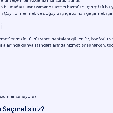
e, muhteşem bir Akdeniz manzarası sunar.
n bu mağara, aynı zamanda astım hastaları için şifalı bir y
m Çayı, dinlenmek ve doğayla iç içe zaman geçirmek için 
i
izmetlerimizle uluslararası hastalara güvenilir, konforlu
i alanında dünya standartlarında hizmetler sunarken, teda
çözümler sunuyoruz.
ı Seçmelisiniz?